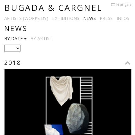
Français
BUGADA & CARGNEL
ARTISTS (WORKS BY)
EXHIBITIONS
NEWS
PRESS
INFOS
NEWS
BY DATE
BY ARTIST
2018